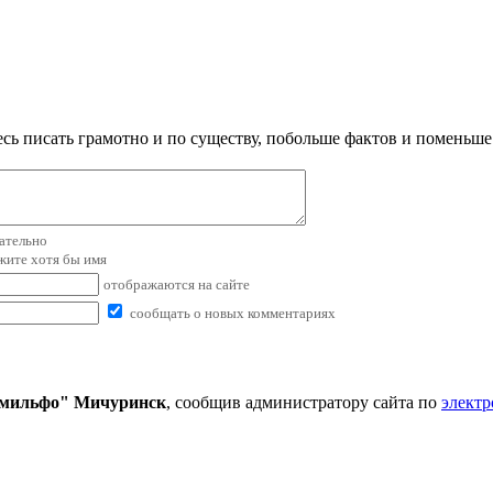
сь писать грамотно и по существу, побольше фактов и поменьше
зательно
ажите хотя бы имя
отображаются на сайте
сообщать о новых комментариях
мильфо" Мичуринск
, сообщив администратору сайта по
электр