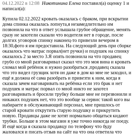
04.12.2022 в 12:08
Никотинина Елена
поставил(а) оценку 1 и
написал(а):
Купила 02.12.2022 кровать оказалась с браком, при вскрытии
дома спинка оказалась лопнута,я незамедлительно им
позвонила на что в ответ услышала грубое обращение, менять
сразу не захотели сказали что водителя нет в городе, после
долгих уговоров спинку наконец-то привезли вечером в
18:30,фото я им предоставила. На следующий день при сборке
оказалось что матрас порвал(нет ручки) и подушек на спинку
оказалось 2 за место 3.Я опять позвонила на что продавец
грубо со мной разговаривал сказал что это моя вина и кровать
сломал мой ребёнок и нужно разобраться ,продавец сказала
что это видел грузщик хотя он даже в дом ко мне не заходил, и
ещё я должна её сама разобрать и привезти к ним, когда я
сказала зачем наговаривать на ребёнка если это брак и нет
подушек и матрас порвал со мной никто не захотел
разговаривать и бросили трубку больше мне не перезвонили и
никаких подушек нет, что это вообще за сервис такой кого вы
набираете в обслуживающий персонал, мне пришлось от
старой кровати открутить старую подушку и прикрутить
новую. Продавцы даже не хотят нормально общаться кидают
трубки. Больше в этом магазин я уже точно никогда не поеду.
И ещё когда я сказала продавцу по телефону что буду
жаловался и писать отзыв на сайт на что она ответила что