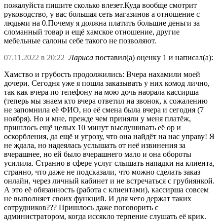
пожалуйста пишите сколько влезет.Куда вообще смотрит
руководство, у вас большая сеть магазинов а отношение с
людьми на 0.Почему я должна платить большие деньги за
сломанный товар и ещё хамское отношение, другие
мебельные салоны себе такого не позволяют.
07.11.2022 в 20:22
Лариса
поставил(а) оценку 1 и написал(а):
Хамство и грубость продолжились: Вчера нахамили моей
дочери. Сегодня уже я пошла заказывать у них комод лично,
так как вчера по телефону на мою дочь наорала кассирша
(теперь мы знаем кто вчера ответил на звонок, к сожалению
не запомнила её ФИО, но её смена была вчера и сегодня (7
ноября). Но и мне, прежде чем приняли у меня платёж,
пришлось ещё целых 10 минут выслушивать её ор и
оскорбления, да ещё и угрозу, что она найдёт на нас управу! Я
не ждала, но надеялась услышать от неё извинения за
вчерашнее, но ей было вчерашнего мало и она обороты
усилила. Странно в сфере услуг слышать нападки на клиента,
странно, что даже не подсказали, что можно сделать заказ
онлайн, через личный кабинет и не встречаться с грубиянкой.
А это её обязанность (работа с клиентами), кассирша совсем
не выполняет своих функций. И для чего держат таких
сотрудников??? Пришлось даже поговорить с
администратором, когда иссякло терпение слушать её крик.