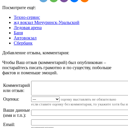
Посмотрите ещё:
Техно-сервис
жд вокзал Мичуринск-Уральский
Ледовая арена
Баня
Автовокзал
Сбербанк
Добавление отзыва, комментария:
Чтобы Ваш отзыв (комментарий) был опубликован –
постарайтесь писать грамотно и по существу, побольше
фактов и поменьше эмоций.
Комментарий
или отзыв:
Оценка:
оценку выставлять не обязательно
если ставите оценку без комментария, то укажите хотя бы 
Ваши данные
(имя и т.п.)
:
Email
:
комментариях