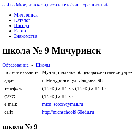
сайт о Мичуринске: адреса и телефоны организаций
Мичуринск
Каталог
Погода
Карта
Знакомства
школа № 9 Мичуринск
Образование
»
Школы
полное название:
Муниципальное общеобразовательное учреж
адрес:
г. Мичуринск, ул. Лаврова, 98
телефон:
(47545) 2-84-75, (47545) 2-84-15
факс:
(47545) 2-84-75
e-mail:
mich_scool9@mail.ru
сайт:
http://michschool9.68edu.ru
школа № 9