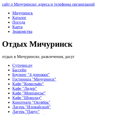
сайт о Мичуринске: адреса и телефоны организаций
Мичуринск
Каталог
Погода
Карта
Знакомства
Отдых Мичуринск
отдых в Мичуринске, развлечения, досуг
Суточно.ру
Бассейн
Боулинг "4 дорожки"
Гостиница "Мичуринск"
Кафе "Комильфо"
Кафе "Лидер"
Кафе "Монпансье"
Кафе "Шоколад"
Кинотеатр "Октябрь"
Лагерь "Иловайский"
Лагерь "Парус"