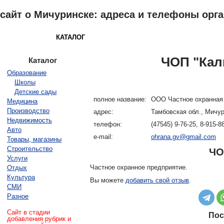
сайт о Мичуринске: адреса и телефоны орг
МИЧУРИНСК
КАТАЛОГ
ПОГОДА
КАРТА
ЗНАКОМСТВА
ЧОП "Кал
Каталог
Образование
Школы
Детские сады
полное название:
ООО Частное охранная 
Медицина
Производство
адрес:
Тамбовская обл., Мичур
Недвижимость
телефон:
(47545) 9-76-25, 8-915-8
Авто
e-mail:
ohrana.gv@gmail.com
Товары, магазины
Строительство
ЧО
Услуги
Частное охранное предприятие.
Отдых
Культура
Вы можете
добавить свой отзыв
.
СМИ
Разное
Сайт в стадии
Пос
добавления рубрик и