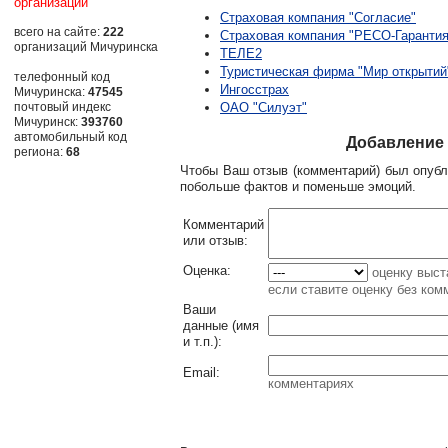
организаций
Страховая компания "Согласие"
всего на сайте:
222
Страховая компания "РЕСО-Гарантия
организаций Мичуринска
ТЕЛЕ2
Туристическая фирма "Мир открытий
телефонный код
Ингосстрах
Мичуринска:
47545
почтовый индекс
ОАО "Силуэт"
Мичуринск:
393760
автомобильный код
Добавление 
региона:
68
Чтобы Ваш отзыв (комментарий) был опубл
побольше фактов и поменьше эмоций.
Комментарий
или отзыв:
Оценка:
оценку выст
если ставите оценку без ком
Ваши
данные (имя
и т.п.)
:
Email
:
комментариях