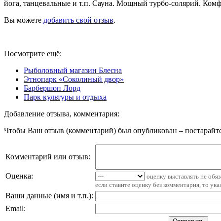
йога, танцевальные и т.п. Сауна. Мощный турбо-солярий. Ком
Вы можете
добавить свой отзыв
.
Посмотрите ещё:
Рыболовный магазин Блесна
Этнопарк «Соколиный двор»
Барбершоп Лорд
Парк культуры и отдыха
Добавление отзыва, комментария:
Чтобы Ваш отзыв (комментарий) был опубликован – постарайте
Комментарий или отзыв:
Оценка:
оценку выставлять не обя
если ставите оценку без комментария, то ук
Ваши данные (имя и т.п.)
:
Email
: