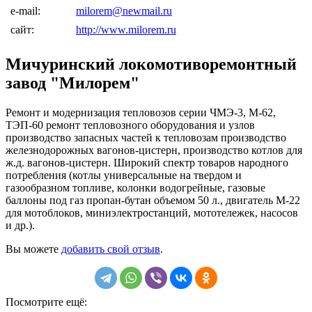
e-mail:
milorem@newmail.ru
сайт:
http://www.milorem.ru
Мичуринский локомотиворемонтный
завод "Милорем"
Ремонт и модернизация тепловозов серии ЧМЭ-3, М-62,
ТЭП-60 ремонт тепловозного оборудования и узлов
производство запасных частей к тепловозам производство
железнодорожных вагонов-цистерн, производство котлов для
ж.д. вагонов-цистерн. Широкий спектр товаров народного
потребления (котлы универсальные на твердом и
газообразном топливе, колонки водогрейные, газовые
баллоны под газ пропан-бутан объемом 50 л., двигатель М-22
для мотоблоков, миниэлектростанций, мототележек, насосов
и др.).
Вы можете
добавить свой отзыв
.
Посмотрите ещё: