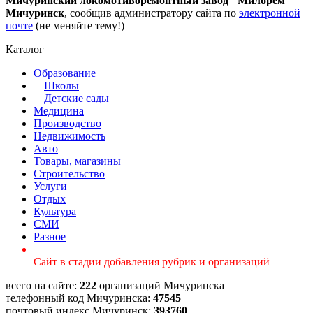
Мичуринский локомотиворемонтный завод "Милорем"
Мичуринск
, сообщив администратору сайта по
электронной
почте
(не меняйте тему!)
Каталог
Образование
Школы
Детские сады
Медицина
Производство
Недвижимость
Авто
Товары, магазины
Строительство
Услуги
Отдых
Культура
СМИ
Разное
Сайт в стадии добавления рубрик и организаций
всего на сайте:
222
организаций Мичуринска
телефонный код Мичуринска:
47545
почтовый индекс Мичуринск:
393760