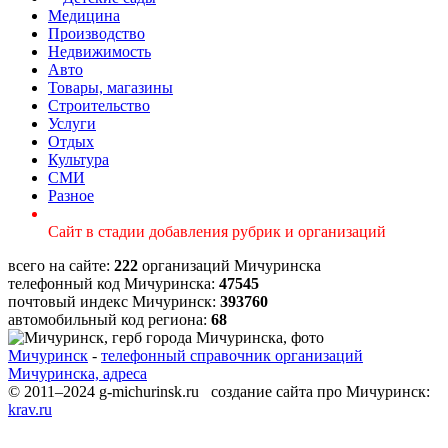
Медицина
Производство
Недвижимость
Авто
Товары, магазины
Строительство
Услуги
Отдых
Культура
СМИ
Разное
Сайт в стадии добавления рубрик и организаций
всего на сайте:
222
организаций Мичуринска
телефонный код Мичуринска:
47545
почтовый индекс Мичуринск:
393760
автомобильный код региона:
68
Мичуринск
-
телефонный справочник организаций
Мичуринска, адреса
© 2011–2024 g-michurinsk.ru создание сайта про Мичуринск:
krav.ru