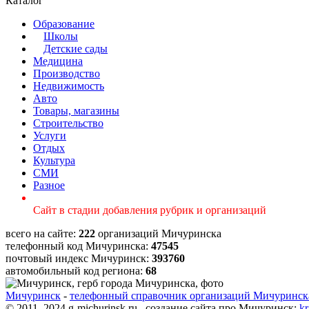
Каталог
Образование
Школы
Детские сады
Медицина
Производство
Недвижимость
Авто
Товары, магазины
Строительство
Услуги
Отдых
Культура
СМИ
Разное
Сайт в стадии добавления рубрик и организаций
всего на сайте:
222
организаций Мичуринска
телефонный код Мичуринска:
47545
почтовый индекс Мичуринск:
393760
автомобильный код региона:
68
Мичуринск
-
телефонный справочник организаций Мичуринска
© 2011–2024 g-michurinsk.ru создание сайта про Мичуринск:
kr