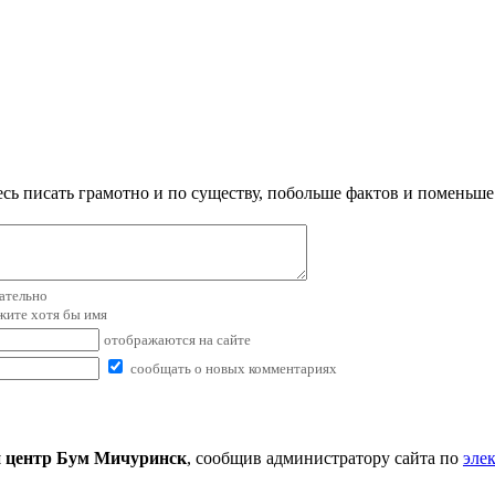
сь писать грамотно и по существу, побольше фактов и поменьше
зательно
ажите хотя бы имя
отображаются на сайте
сообщать о новых комментариях
 центр Бум Мичуринск
, сообщив администратору сайта по
эле