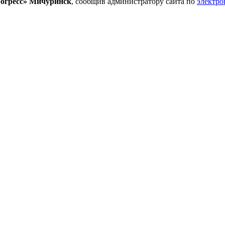
гресс» Мичуринск
, сообщив администратору сайта по
электро