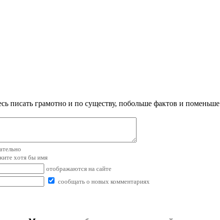
сь писать грамотно и по существу, побольше фактов и поменьше
зательно
ажите хотя бы имя
отображаются на сайте
сообщать о новых комментариях