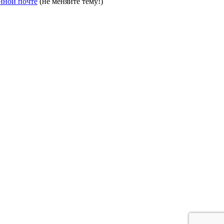
нной почте
(не меняйте тему!)